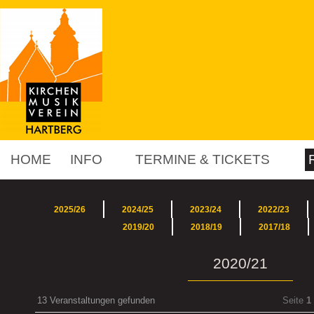
HOME
INFO
TERMINE & TICKETS
2025/26
2024/25
2023/24
2022/23
2019/20
2018/19
2017/18
2020/21
13 Veranstaltungen gefunden
Seite
1