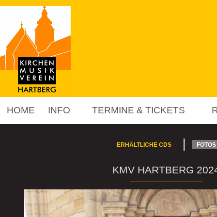
HOME
INFO
TERMINE & TICKETS
ERHÄLTLICHE CDS
FOTOS
KMV HARTBERG 202