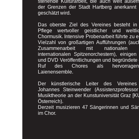
stehende Kulturarbeit, die auch weit außer
der Grenzen der Stadt Hartberg anerkannt
geschätzt wird.
Das oberste Ziel des Vereines besteht in
Pflege wertvoller geistlicher und weltli
Chormusik. Intensive Probenarbeit führte zu e
Vielzahl von großartigen Aufführungen (auc
Zusammenarbeit mit nationalen 
internationalen Spitzenorchestern), einige
und DVD Veröffentlichungen und begründete
Ruf des Chores als hervorragen
Laienensemble.
Der künstlerische Leiter des Vereines
Johannes Steinwender (Assistenzprofessor
Musiktheorie an der Kunstuniversität Graz [K
Österreich).
Derzeit musizieren 47 Sängerinnen und Sä
im Chor.