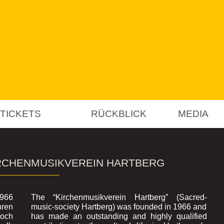
 TICKETS
RÜCKBLICK
MEDIA
RCHENMUSIKVEREIN HARTBERG
1966
The “Kirchenmusikverein Hartberg” (Sacred-
hren
music-society Hartberg) was founded in 1966 and
hoch
has made an outstanding and highly qualified